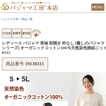
MENU
パジャマ工房
商品一覧
レディース パジャマ 長袖 前開き 衿なし [癒しのパジャマ
シリーズ] オーガニックコットン100％天然染色接結ニッ
0315
商品番号
19130315