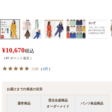
¥
10,670
税込
[
97
ポイント進呈 ]
5.00
（
4件
）
お届けまでの発送の目安
受注生産商品
通常商品
パンツ単品商品
オーダーメイド