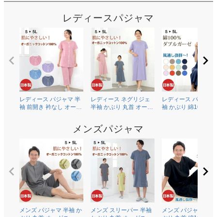
レディースパジャマ
レディース パジャマ 半
レディース ネグリジェ
レディース パジャマ
袖 前開き 衿なし オーガ
半袖 かぶり 丸首 オーガ
袖 かぶり 綿100％二
ニックコットン100％薄
ニックコットン100％薄
ガーゼ(ダブルガーゼ
地天竺ニット 0601
地天竺ニット 0704
0602
メンズパジャマ
メンズ パジャマ 半袖 か
メンズ スリーパー 半袖
メンズ パジャマ 半袖