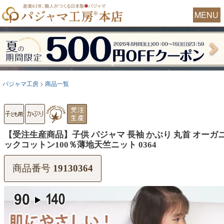
MENU
パジャマ工房
商品一覧
【受注生産商品】子供 パジャマ 長袖 かぶり 丸首 オーガ
ックコットン100％薄地天竺ニット 0364
商品番号
19130364