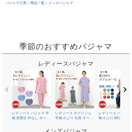
パジャマ工房
商品一覧
メンズパジャマ
季節のおすすめパジャマ
レディースパジャマ
レディース パジャマ 半
レディース ネグリジェ
レディース パジャマ
袖 前開き 衿なし オーガ
半袖 かぶり 丸首 オーガ
袖 かぶり 綿100％二
ニックコットン100％薄
ニックコットン100％薄
ガーゼ(ダブルガーゼ
地天竺ニット 0601
地天竺ニット 0704
0602
メンズパジャマ