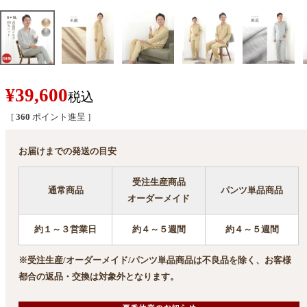
¥
39,600
税込
[
360
ポイント進呈 ]
お届けまでの発送の目安
受注生産商品
通常商品
パンツ単品商品
オーダーメイド
約１～３営業日
約４～５週間
約４～５週間
※受注生産/オーダーメイド/パンツ単品商品は不良品を除く、お客様
都合の返品・交換は対象外となります。