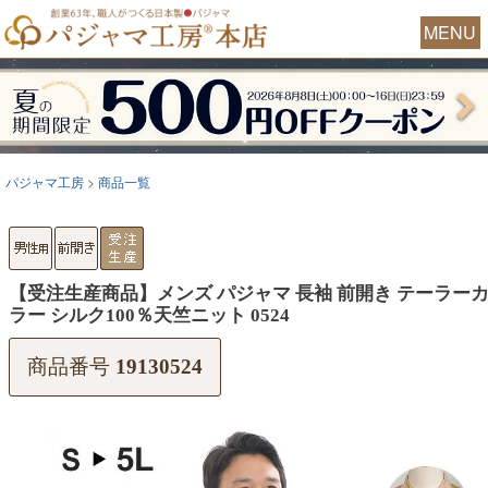
MENU
パジャマ工房
商品一覧
【受注生産商品】メンズ パジャマ 長袖 前開き テーラー
ラー シルク100％天竺ニット 0524
商品番号
19130524