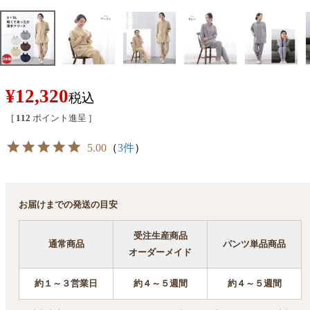
¥
12,320
税込
[
112
ポイント進呈 ]
5.00
（
3件
）
お届けまでの発送の目安
受注生産商品
通常商品
パンツ単品商品
オーダーメイド
約１～３営業日
約４～５週間
約４～５週間