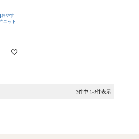
[おやす
天竺ニット
3
件中
1
-
3
件表示