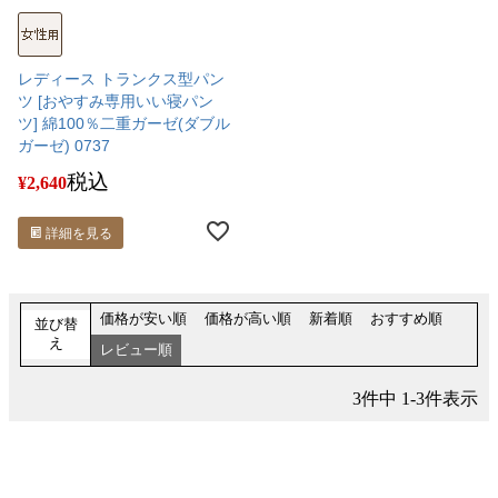
レディース トランクス型パン
ツ [おやすみ専用いい寝パン
ツ] 綿100％二重ガーゼ(ダブル
ガーゼ) 0737
税込
¥
2,640
詳細を見る
価格が安い順
価格が高い順
新着順
おすすめ順
並び替
え
レビュー順
3
件中
1
-
3
件表示