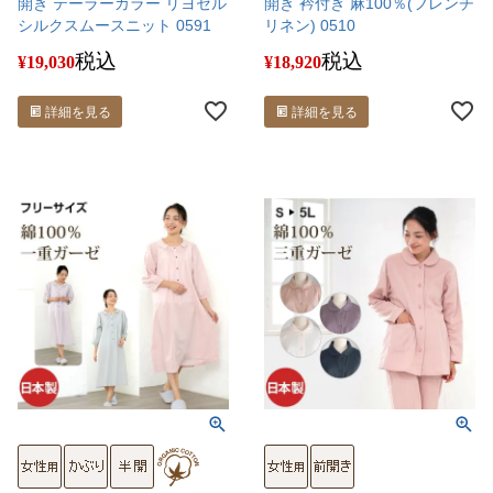
開き テーラーカラー リヨセル
開き 衿付き 麻100％(フレンチ
シルクスムースニット 0591
リネン) 0510
税込
税込
¥
19,030
¥
18,920
詳細を見る
詳細を見る