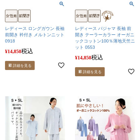
レディース ロングガウン 長袖
レディース パジャマ 長袖 前
前開き 衿付き メルトンニット
開き テーラーカラー オーガニ
0918
ックコットン100％薄地天竺ニ
ット 0553
税込
¥
14,850
税込
¥
14,850
詳細を見る
詳細を見る