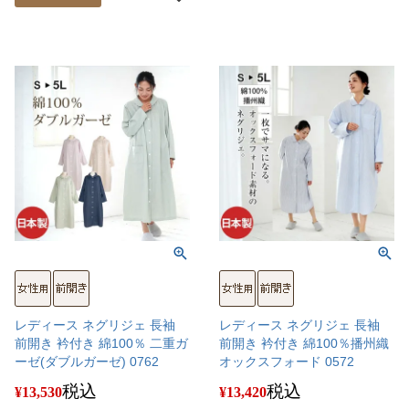
レディース ネグリジェ 長袖
レディース ネグリジェ 長袖
前開き 衿付き 綿100％ 二重ガ
前開き 衿付き 綿100％播州織
ーゼ(ダブルガーゼ) 0762
オックスフォード 0572
税込
税込
¥
13,530
¥
13,420