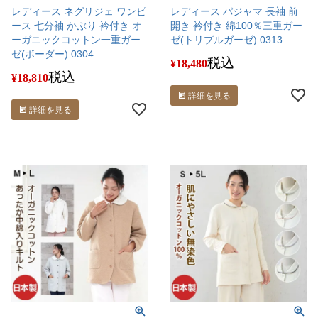
レディース ネグリジェ ワンピ
レディース パジャマ 長袖 前
ース 七分袖 かぶり 衿付き オ
開き 衿付き 綿100％三重ガー
ーガニックコットン一重ガー
ゼ(トリプルガーゼ) 0313
ゼ(ボーダー) 0304
税込
¥
18,480
税込
¥
18,810
詳細を見る
詳細を見る