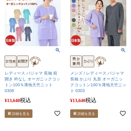
レディース パジャマ 長袖 前
メンズ / レディース パジャマ
開き 衿なし オーガニックコッ
長袖 かぶり 丸首 オーガニッ
トン100％薄地天竺ニット
クコットン100％薄地天竺ニッ
0308
ト 0303
税込
税込
¥
13,640
¥
13,640
詳細を見る
詳細を見る