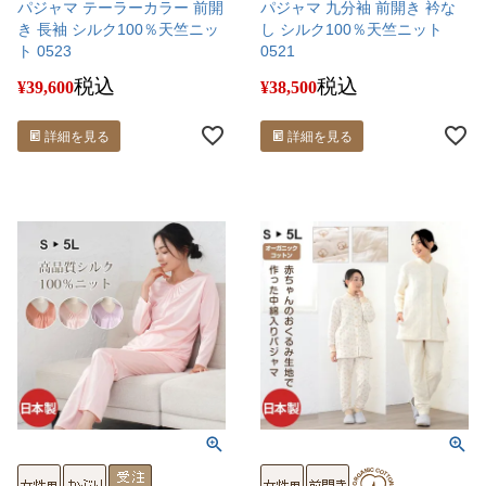
パジャマ テーラーカラー 前開
パジャマ 九分袖 前開き 衿な
き 長袖 シルク100％天竺ニッ
し シルク100％天竺ニット
ト 0523
0521
税込
税込
¥
39,600
¥
38,500
詳細を見る
詳細を見る