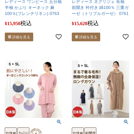
レディース ワンピース 五分袖
レディース ネグリジェ 長袖
半袖 かぶり キーネック 麻
前開き 衿付き 綿100％ 三重ガ
100％(フレンチリネン) 0763
ーゼ（トリプルガーゼ） 0761
税込
税込
¥
15,950
¥
15,620
詳細を見る
詳細を見る