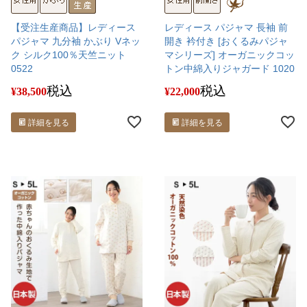
【受注生産商品】レディース
レディース パジャマ 長袖 前
パジャマ 九分袖 かぶり Vネッ
開き 衿付き [おくるみパジャ
ク シルク100％天竺ニット
マシリーズ] オーガニックコッ
0522
トン中綿入りジャガード 1020
税込
税込
¥
38,500
¥
22,000
詳細を見る
詳細を見る