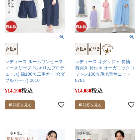
レディース ルームワンピース
レディース ネグリジェ 長袖
ノースリーブ [ちきりんプロデ
前開き 衿付き オーガニックコ
ュース] 綿100％二重ガーゼ(ダ
ットン100％薄地天竺ニット
ブルガーゼ) 0610
0751
税込
税込
¥
14,190
¥
14,080
詳細を見る
詳細を見る