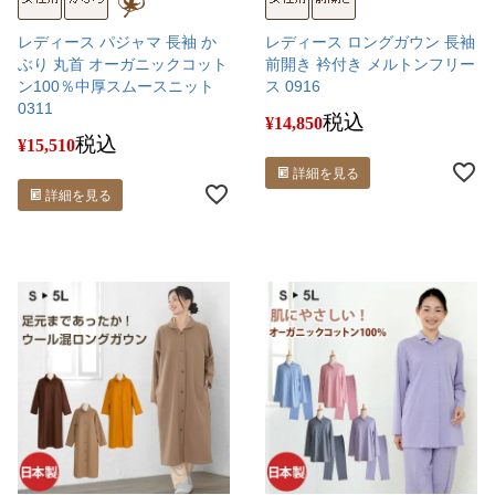
レディース パジャマ 長袖 か
レディース ロングガウン 長袖
ぶり 丸首 オーガニックコット
前開き 衿付き メルトンフリー
ン100％中厚スムースニット
ス 0916
0311
税込
¥
14,850
税込
¥
15,510
詳細を見る
詳細を見る