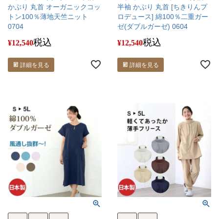
かぶり 丸首 オーガニックコッ
半袖 かぶり 丸首 [ちきりんプ
トン100％薄地天竺ニット
ロデュース] 綿100％二重ガー
0704
ゼ(ダブルガーゼ) 0604
税込
税込
¥
12,540
¥
12,540
詳細を見る
詳細を見る