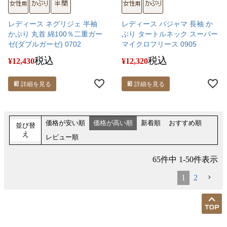
レディース ネグリジェ 半袖
レディース パジャマ 長袖 か
かぶり 丸首 綿100％二重ガー
ぶり タートルネック スーパー
ゼ(ダブルガーゼ) 0702
マイクロフリース 0905
税込
税込
¥
12,430
¥
12,320
詳細を見る
詳細を見る
価格が安い順
価格が高い順
新着順
おすすめ順
並び替
え
レビュー順
65
件中
1
-
50
件表示
1
2