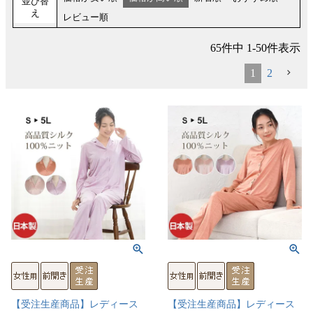
並び替
え
レビュー順
65
件中
1
-
50
件表示
1
2
【受注生産商品】レディース
【受注生産商品】レディース