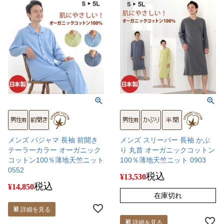
メンズ パジャマ 長袖 前開き
メンズ スリーパー 長袖 かぶ
テーラーカラー オーガニック
り 丸首 オーガニックコットン
コットン100％薄地天竺ニット
100％薄地天竺ニット 0903
0552
税込
¥
13,530
税込
¥
14,850
在庫切れ
詳細を見る
詳細を見る