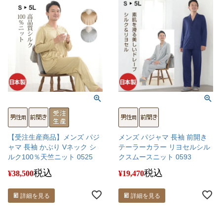
【受注生産商品】メンズ パジ
メンズ パジャマ 長袖 前開き
ャマ 長袖 かぶり Vネック シ
テーラーカラー リヨセルシル
ルク100％天竺ニット 0525
クスムースニット 0593
税込
税込
¥
38,500
¥
19,470
詳細を見る
詳細を見る