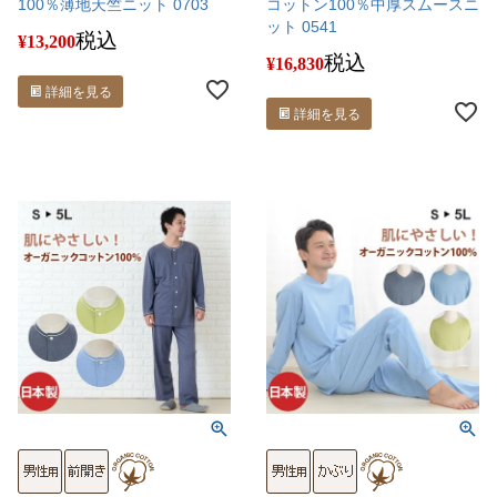
100％薄地天竺ニット 0703
コットン100％中厚スムースニ
ット 0541
税込
¥
13,200
税込
¥
16,830
詳細を見る
詳細を見る