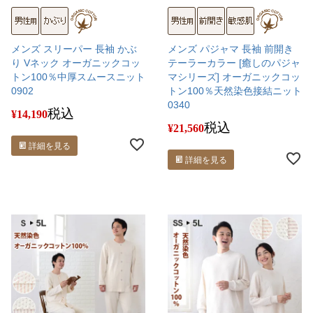
メンズ スリーパー 長袖 かぶ
メンズ パジャマ 長袖 前開き
り Vネック オーガニックコッ
テーラーカラー [癒しのパジャ
トン100％中厚スムースニット
マシリーズ] オーガニックコッ
0902
トン100％天然染色接結ニット
0340
税込
¥
14,190
税込
¥
21,560
詳細を見る
詳細を見る