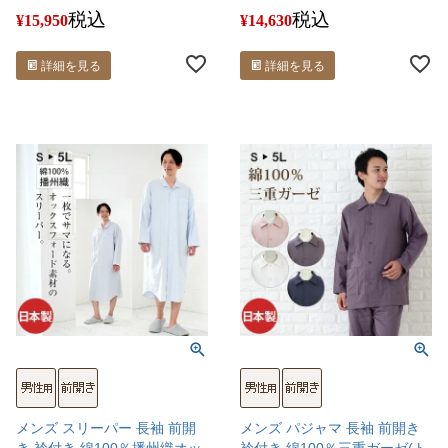
税込
税込
¥
15,950
¥
14,630
詳細を見る
詳細を見る
メンズ スリーパー 長袖 前開
メンズ パジャマ 長袖 前開き
き 衿付き 綿100％播州織オッ
衿付き 綿100％三重ガーゼ(ト