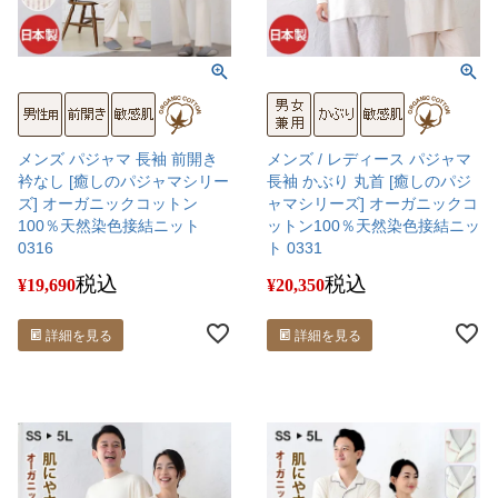
メンズ パジャマ 長袖 前開き
メンズ / レディース パジャマ
衿なし [癒しのパジャマシリー
長袖 かぶり 丸首 [癒しのパジ
ズ] オーガニックコットン
ャマシリーズ] オーガニックコ
100％天然染色接結ニット
ットン100％天然染色接結ニッ
0316
ト 0331
税込
税込
¥
19,690
¥
20,350
詳細を見る
詳細を見る