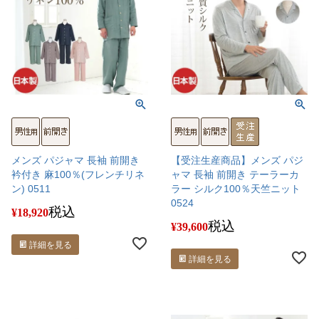
メンズ パジャマ 長袖 前開き
【受注生産商品】メンズ パジ
衿付き 麻100％(フレンチリネ
ャマ 長袖 前開き テーラーカ
ン) 0511
ラー シルク100％天竺ニット
0524
税込
¥
18,920
税込
¥
39,600
詳細を見る
詳細を見る