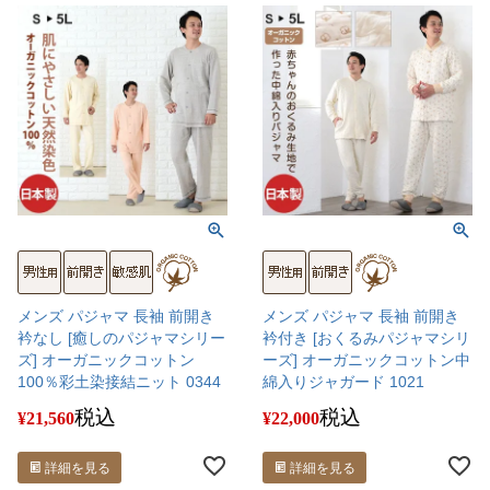
メンズ パジャマ 長袖 前開き
メンズ パジャマ 長袖 前開き
衿なし [癒しのパジャマシリー
衿付き [おくるみパジャマシリ
ズ] オーガニックコットン
ーズ] オーガニックコットン中
100％彩土染接結ニット 0344
綿入りジャガード 1021
税込
税込
¥
21,560
¥
22,000
詳細を見る
詳細を見る