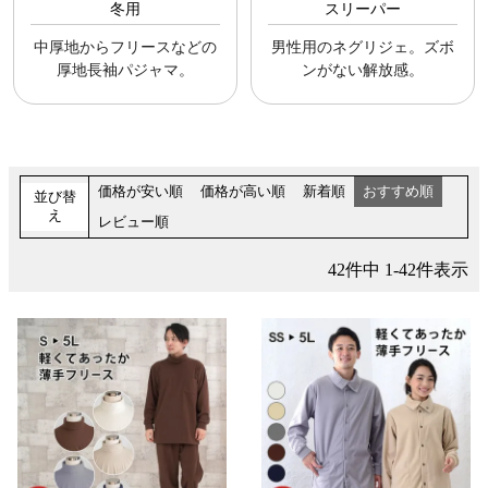
冬用
スリーパー
中厚地からフリースなどの
男性用のネグリジェ。ズボ
厚地長袖パジャマ。
ンがない解放感。
価格が安い順
価格が高い順
新着順
おすすめ順
並び替
え
レビュー順
42
件中
1
-
42
件表示