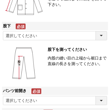
下さい。
股下
(必
須)
股下を測ってください
内股の縫い目の上端から裾口まで
直線の長さを測ってください。
パンツ前開き
(必
須)