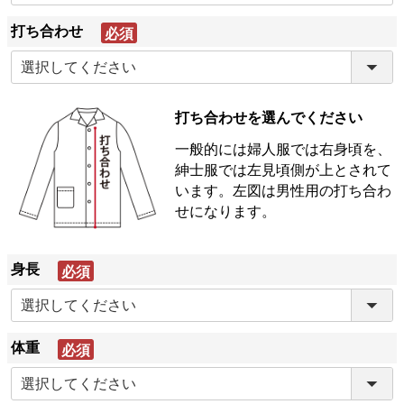
打ち合わせ
(必
須)
打ち合わせを選んでください
一般的には婦人服では右身頃を、
紳士服では左見頃側が上とされて
います。左図は男性用の打ち合わ
せになります。
身長
(必
須)
体重
(必
須)