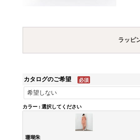
ラッピ
カタログのご希望
(必
須)
カラー
選択してください
珊瑚朱