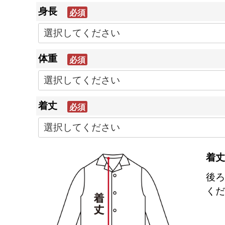
身長
(必
須)
体重
(必
須)
着丈
(必
須)
着丈
後ろ
くだ