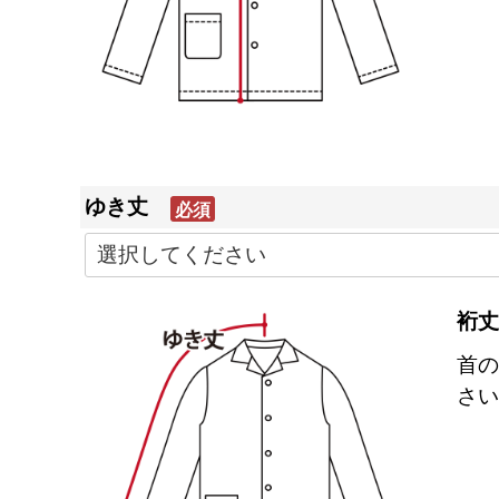
ゆき丈
(必
須)
裄丈
首の
さい