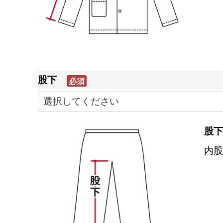
股下
(必
須)
股下
内股