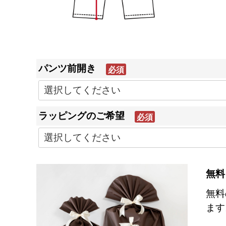
パンツ前開き
(必
須)
ラッピングのご希望
(必
須)
無料
無料
ます