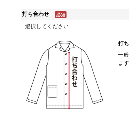
打ち合わせ
(必
須)
打ち
一般
ます