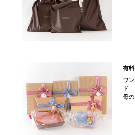
有料
ワン
ド」
母の