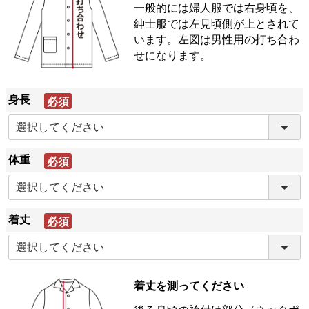
一般的には婦人服では右身頃を、
紳士服では左見頃側が上とされて
います。左図は男性用の打ち合わ
せになります。
身長
(必
須)
体重
(必
須)
着丈
(必
須)
着丈を測ってください