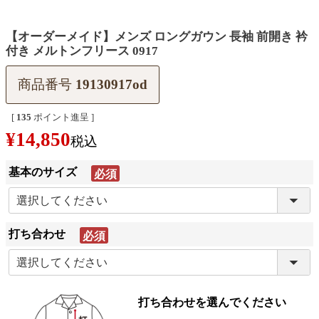
【オーダーメイド】メンズ ロングガウン 長袖 前開き 衿
付き メルトンフリース 0917
商品番号
19130917od
[
135
ポイント進呈 ]
¥
14,850
税込
基本のサイズ
(必
須)
打ち合わせ
(必
須)
打ち合わせを選んでください