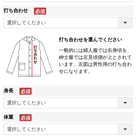
打ち合わせ
(必
須)
打ち合わせを選んでください
一般的には婦人服では右身頃を、
紳士服では左見頃側が上とされて
います。左図は男性用の打ち合わ
せになります。
身長
(必
須)
体重
(必
須)