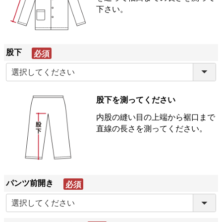
下さい。
股下
(必
須)
股下を測ってください
内股の縫い目の上端から裾口まで
直線の長さを測ってください。
パンツ前開き
(必
須)