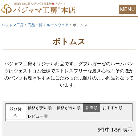
MENU
パジャマ工房
商品一覧
ルームウェア
ボトムス
ボトムス
パジャマ工房オリジナル商品です。ダブルガーゼのルームパン
ツはウェストゴム仕様でストレスフリーな履き心地！そのほか
のパンツも履きやすさにこだわった肌触りのよい商品となって
います。
価格が安い順
価格が高い順
新着順
おすすめ順
並び替
え
レビュー順
5
件中
1
-
5
件表示