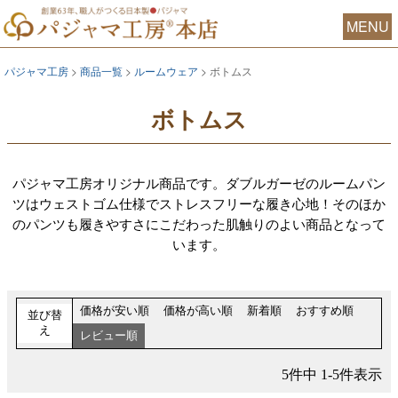
MENU
パジャマ工房
商品一覧
ルームウェア
ボトムス
ボトムス
パジャマ工房オリジナル商品です。ダブルガーゼのルームパン
ツはウェストゴム仕様でストレスフリーな履き心地！そのほか
のパンツも履きやすさにこだわった肌触りのよい商品となって
います。
価格が安い順
価格が高い順
新着順
おすすめ順
並び替
え
レビュー順
5
件中
1
-
5
件表示