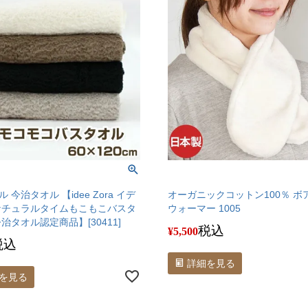
 今治タオル 【idee Zora イデ
オーガニックコットン100％ ボ
ナチュラルタイムもこもこバスタ
ウォーマー 1005
治タオル認定商品】[30411]
税込
¥
5,500
税込
詳細を見る
を見る