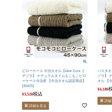
ピローケース 今治タオル【idee Zora イ
バスタオル
デゾラ】 ナチュラルタイムもこもこピロ
ゾラ】 
ーケース今治産 【今治タオル認定商品】
オル 【今
[30425]
¥
4,180
税込
¥
3,520
詳細
詳細を見る