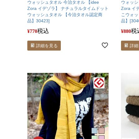
ウォッシュタオル 今治タオル 【idee
ウォッシュ
Zora イデゾラ】 ナチュラルタイムドット
Zora
ウォッシュタオル 【今治タオル認定商
こウォッ
品】30423]
品】[304
税込
税
¥
770
¥
880
詳細を見る
詳細