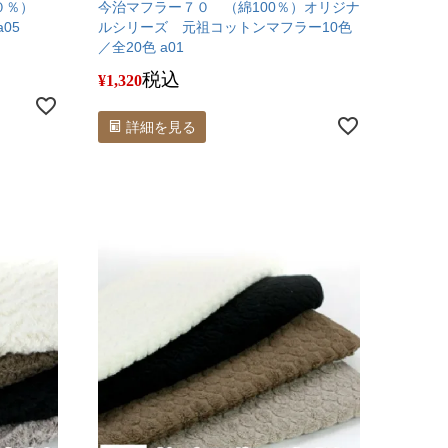
００％）
今治マフラー７０ （綿100％）オリジナ
05
ルシリーズ 元祖コットンマフラー10色
／全20色 a01
税込
¥
1,320
詳細を見る