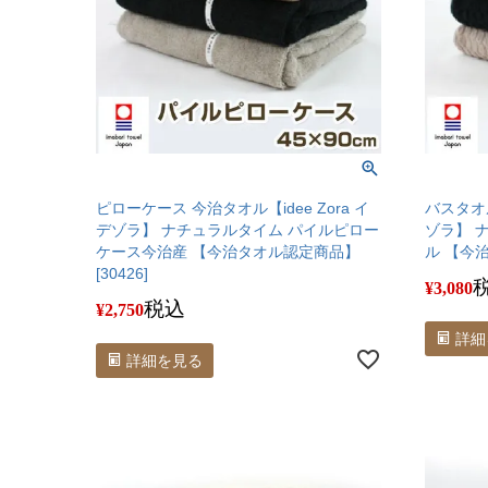
ピローケース 今治タオル【idee Zora イ
バスタオル
デゾラ】 ナチュラルタイム パイルピロー
ゾラ】 
ケース今治産 【今治タオル認定商品】
ル 【今治
[30426]
¥
3,080
税込
¥
2,750
詳細
詳細を見る