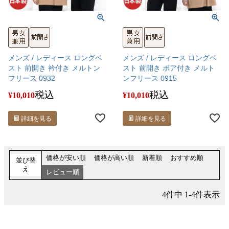
メンズ / レディース ロングベ
メンズ / レディース ロングベ
スト 前開き 衿付き メルトン
スト 前開き ボア付き メルト
フリース 0932
ンフリース 0915
税込
税込
¥
10,010
¥
10,010
詳細を見る
詳細を見る
価格が安い順
価格が高い順
新着順
おすすめ順
並び替
え
レビュー順
4
件中
1
-
4
件表示