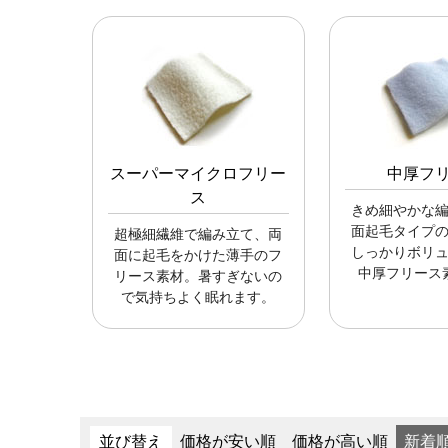
スーパーマイクロフリー
中厚フ
ス
きめ細やかな
面起毛タイプ
超極細繊維で編み立て、両
しっかりボリ
面に起毛をかけた薄手のフ
中厚フリース
リース素材。暑すぎないの
で気持ちよく眠れます。
並び替え
価格が安い順
価格が高い順
新着