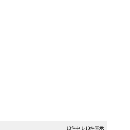
13
件中
1
-
13
件表示