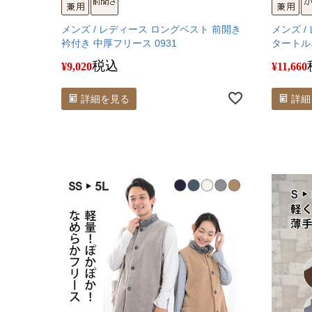
メンズ / レディース ロングベスト 前開き
メンズ /
衿付き 中厚フリース 0931
タートル
税込
¥
9,020
¥
11,660
詳細を見る
詳細