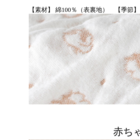
【素材】 綿100％（表裏地） 【季節】
赤ち