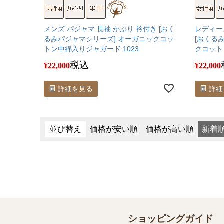
メンズ パジャマ 長袖 かぶり 衿付き [おく
レディー
るみパジャマシリーズ] オーガニックコッ
[おくる
トン中綿入りジャガード 1023
クコット
税込
¥
22,000
¥
22,000
詳細を見る
詳細
並び替え
価格が安い順
価格が高い順
新着
ショッピングガイド