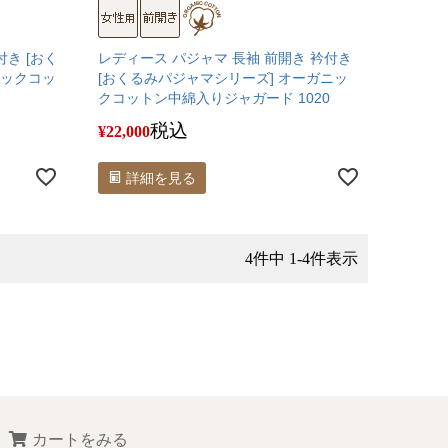
付き [おく
レディース パジャマ 長袖 前開き 衿付き
ニックコッ
[おくるみパジャマシリーズ] オーガニッ
クコットン中綿入りジャガード 1020
税込
¥
22,000
詳細を見る
4
件中
1
-
4
件表示
カートをみる