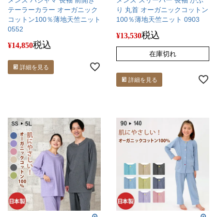
メンズ パジャマ 長袖 前開き
メンズ スリーパー 長袖 かぶ
テーラーカラー オーガニック
り 丸首 オーガニックコットン
コットン100％薄地天竺ニット
100％薄地天竺ニット 0903
0552
税込
¥
13,530
税込
¥
14,850
在庫切れ
詳細を見る
詳細を見る