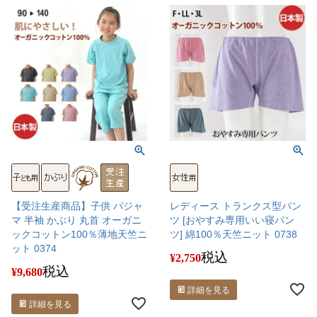
【受注生産商品】子供 パジャ
レディース トランクス型パン
マ 半袖 かぶり 丸首 オーガニ
ツ [おやすみ専用いい寝パン
ックコットン100％薄地天竺ニ
ツ] 綿100％天竺ニット 0738
ット 0374
税込
¥
2,750
税込
¥
9,680
詳細を見る
詳細を見る