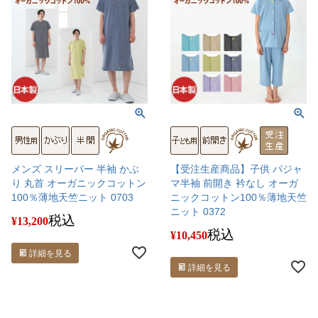
メンズ スリーパー 半袖 かぶ
【受注生産商品】子供 パジャ
り 丸首 オーガニックコットン
マ半袖 前開き 衿なし オーガ
100％薄地天竺ニット 0703
ニックコットン100％薄地天竺
ニット 0372
税込
¥
13,200
税込
¥
10,450
詳細を見る
詳細を見る