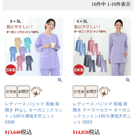
16
件中
1
-
16
件表示
レディース パジャマ 長袖 前
レディース パジャマ 長袖 前
開き 衿なし オーガニックコッ
開き テーラーカラー オーガニ
トン100％薄地天竺ニット
ックコットン100％薄地天竺ニ
0308
ット 0553
税込
税込
¥
13,640
¥
14,850