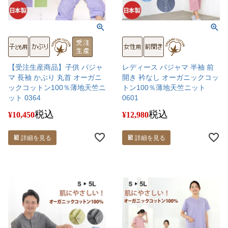
【受注生産商品】子供 パジャ
レディース パジャマ 半袖 前
マ 長袖 かぶり 丸首 オーガニ
開き 衿なし オーガニックコッ
ックコットン100％薄地天竺ニ
トン100％薄地天竺ニット
ット 0364
0601
税込
税込
¥
10,450
¥
12,980
詳細を見る
詳細を見る