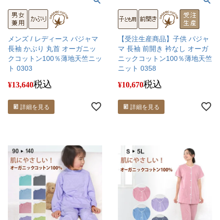
メンズ / レディース パジャマ
【受注生産商品】子供 パジャ
長袖 かぶり 丸首 オーガニッ
マ 長袖 前開き 衿なし オーガ
クコットン100％薄地天竺ニッ
ニックコットン100％薄地天竺
ト 0303
ニット 0358
税込
税込
¥
13,640
¥
10,670
詳細を見る
詳細を見る