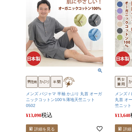
メンズ パジャマ 半袖 かぶり 丸首 オーガ
メンズ /
ニックコットン100％薄地天竺ニット
丸首 オ
0502
竺ニット 
税込
¥
13,090
¥
13,640
詳細を見る
詳細