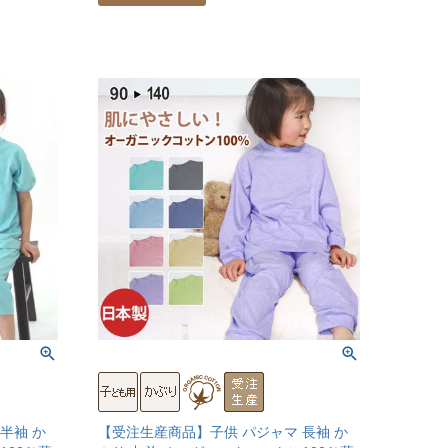
半袖 か
【受注生産商品】子供 パジャマ 長袖 か