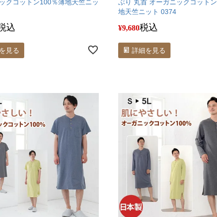
ックコットン100％薄地天竺ニッ
ぶり 丸首 オーガニックコットン
地天竺ニット 0374
税込
税込
¥
9,680
を見る
詳細を見る