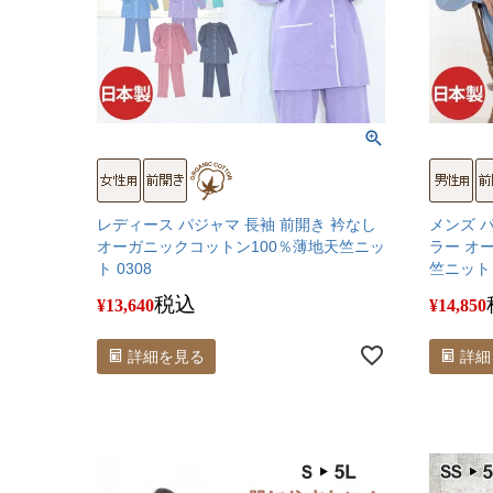
レディース パジャマ 長袖 前開き 衿なし
メンズ 
オーガニックコットン100％薄地天竺ニッ
ラー オ
ト 0308
竺ニット 
税込
¥
13,640
¥
14,850
詳細を見る
詳細