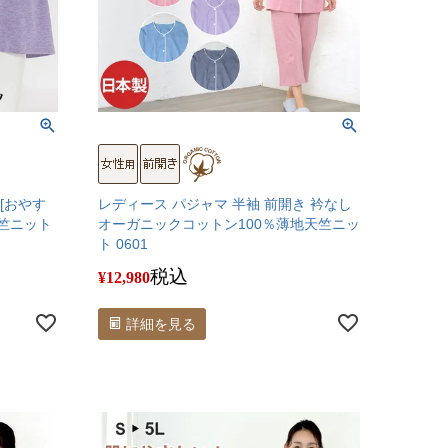
[おやす
レディース パジャマ 半袖 前開き 衿なし
天竺ニット
オーガニックコットン100％薄地天竺ニッ
ト 0601
税込
¥
12,980
詳細を見る