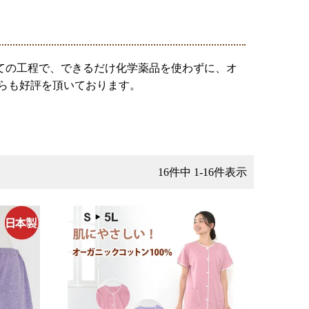
全ての工程で、できるだけ化学薬品を使わずに、オ
らも好評を頂いております。
16
件中
1
-
16
件表示