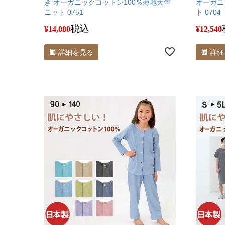
き オーガニックコットン100％薄地天竺
オーガニ
ニット 0751
ト 0704
税込
¥
14,080
¥
12,540
詳細を見る
詳細