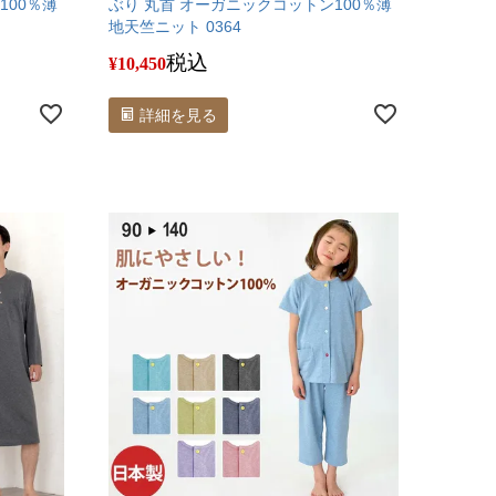
100％薄
ぶり 丸首 オーガニックコットン100％薄
地天竺ニット 0364
税込
¥
10,450
詳細を見る