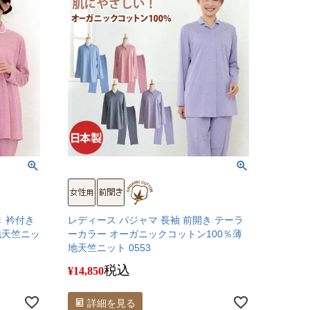
き 衿付き
レディース パジャマ 長袖 前開き テーラ
地天竺ニッ
ーカラー オーガニックコットン100％薄
地天竺ニット 0553
税込
¥
14,850
詳細を見る