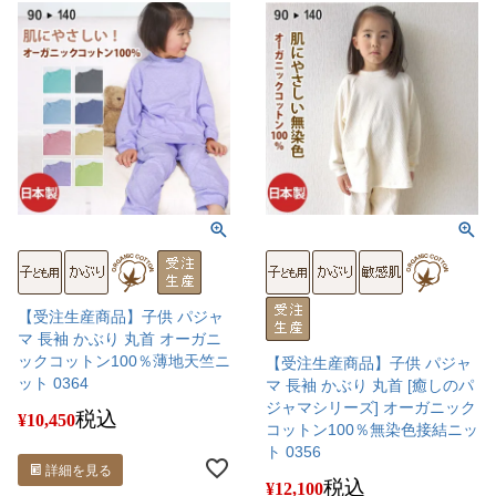
【受注生産商品】子供 パジャ
マ 長袖 かぶり 丸首 オーガニ
ックコットン100％薄地天竺ニ
【受注生産商品】子供 パジャ
ット 0364
マ 長袖 かぶり 丸首 [癒しのパ
ジャマシリーズ] オーガニック
税込
¥
10,450
コットン100％無染色接結ニッ
ト 0356
詳細を見る
税込
¥
12,100