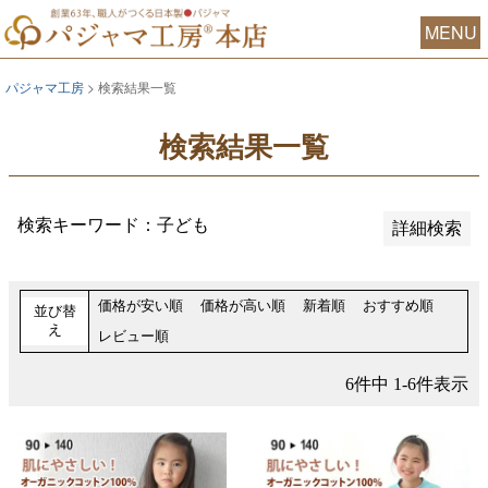
おすすめ順
MENU
レビュー順
価格が安い順
パジャマ工房
検索結果一覧
価格が高い順
検索結果一覧
検索
検索キーワード：子ども
詳細検索
価格が安い順
価格が高い順
新着順
おすすめ順
並び替
え
レビュー順
6
件中
1
-
6
件表示