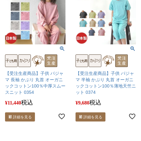
【受注生産商品】子供 パジャ
【受注生産商品】子供 パジャ
マ 長袖 かぶり 丸首 オーガニ
マ 半袖 かぶり 丸首 オーガニ
ックコットン100％中厚スムー
ックコットン100％薄地天竺ニ
スニット 0354
ット 0374
税込
税込
¥
11,440
¥
9,680
詳細を見る
詳細を見る