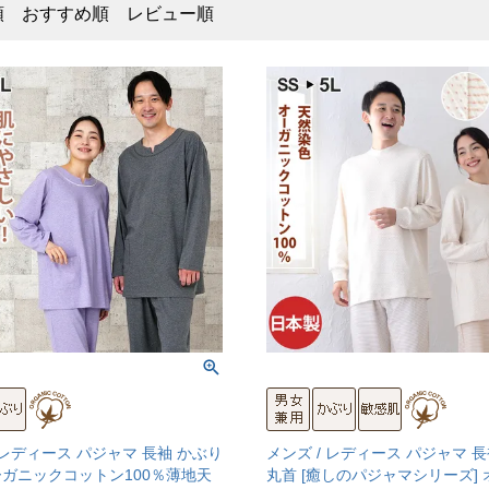
順
おすすめ順
レビュー順
 レディース パジャマ 長袖 かぶり
メンズ / レディース パジャマ 
ーガニックコットン100％薄地天
丸首 [癒しのパジャマシリーズ]