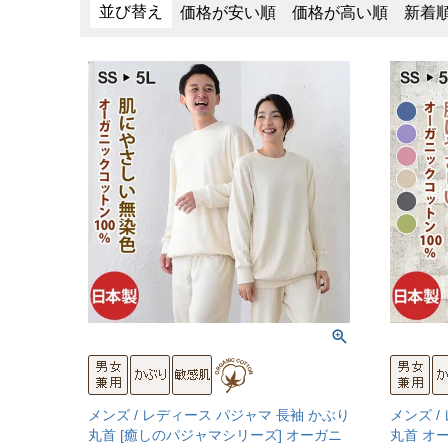
並び替え
価格が安い順
価格が高い順
新着
メンズ / レディース パジャマ 長袖 かぶり
メンズ /
丸首 [癒しのパジャマシリーズ] オーガニ
丸首 オ