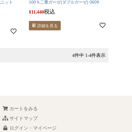
結ニット
100％二重ガーゼ(ダブルガーゼ) 0609
税込
¥
11,440
詳細を見る
4
件中
1
-
4
件表示
カートをみる
サイトマップ
ログイン・マイページ