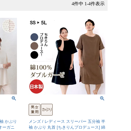
4
件中
1
-
4
件表示
長袖 かぶり
メンズ / レディース スリーパー 五分袖 半
 オーガニ
袖 かぶり 丸首 [ちきりんプロデュース] 綿