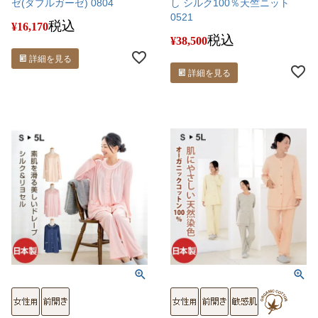
ゼ(ダブルガーゼ) 0804
し シルク100％天竺ニット
0521
税込
¥
16,170
税込
¥
38,500
詳細を見る
詳細を見る