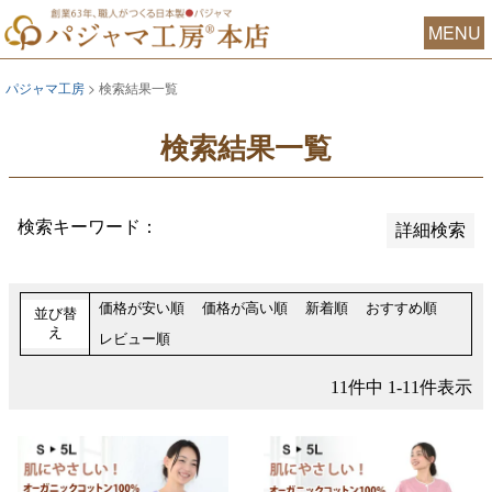
おすすめ順
MENU
レビュー順
価格が安い順
パジャマ工房
検索結果一覧
価格が高い順
検索結果一覧
検索
検索キーワード：
詳細検索
価格が安い順
価格が高い順
新着順
おすすめ順
並び替
え
レビュー順
11
件中
1
-
11
件表示