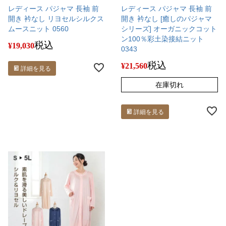
レディース パジャマ 長袖 前
レディース パジャマ 長袖 前
開き 衿なし リヨセルシルクス
開き 衿なし [癒しのパジャマ
ムースニット 0560
シリーズ] オーガニックコット
ン100％彩土染接結ニット
税込
¥
19,030
0343
税込
¥
21,560
詳細を見る
在庫切れ
詳細を見る