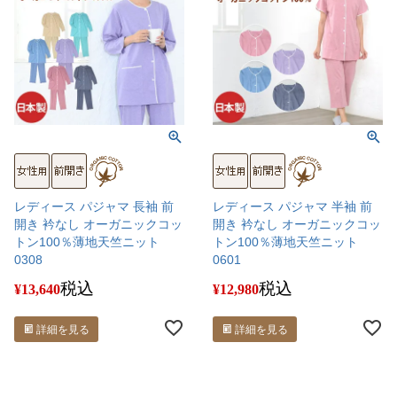
レディース パジャマ 長袖 前
レディース パジャマ 半袖 前
開き 衿なし オーガニックコッ
開き 衿なし オーガニックコッ
トン100％薄地天竺ニット
トン100％薄地天竺ニット
0308
0601
税込
税込
¥
13,640
¥
12,980
詳細を見る
詳細を見る