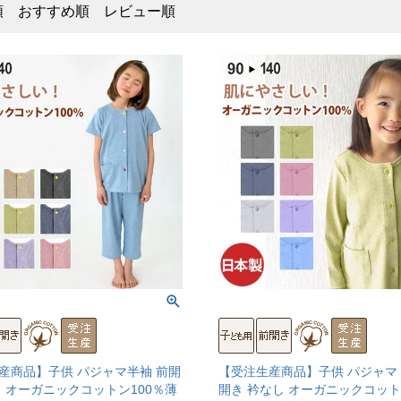
順
おすすめ順
レビュー順
産商品】子供 パジャマ半袖 前開
【受注生産商品】子供 パジャマ 
し オーガニックコットン100％薄
開き 衿なし オーガニックコット