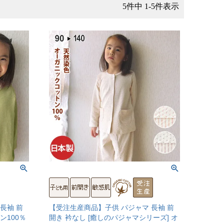
5
件中
1
-
5
件表示
長袖 前
【受注生産商品】子供 パジャマ 長袖 前
ン100％
開き 衿なし [癒しのパジャマシリーズ] オ