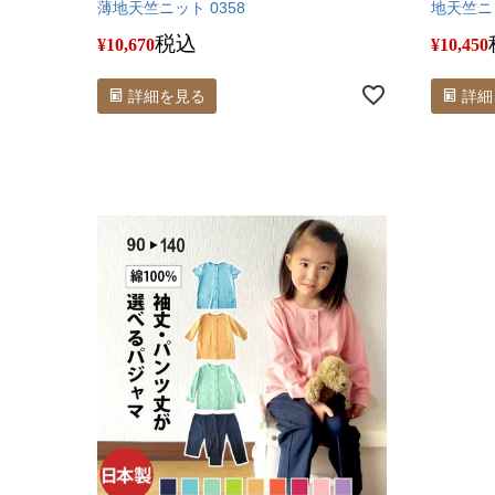
薄地天竺ニット 0358
地天竺ニッ
税込
¥
10,670
¥
10,450
詳細を見る
詳細