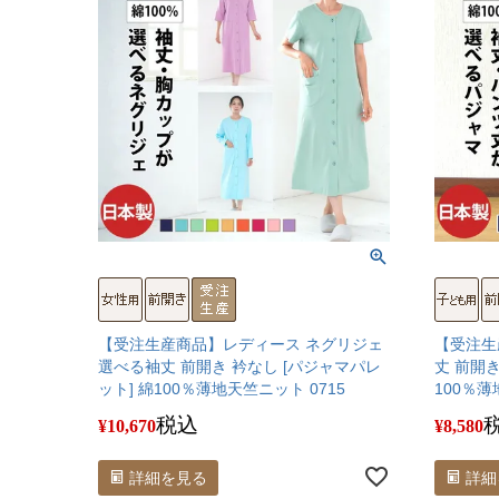
【受注生産商品】レディース ネグリジェ
【受注生
選べる袖丈 前開き 衿なし [パジャマパレ
丈 前開き
ット] 綿100％薄地天竺ニット 0715
100％薄
税込
¥
10,670
¥
8,580
詳細を見る
詳細