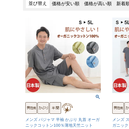
並び替え
価格が安い順
価格が高い順
新着
メンズ パジャマ 半袖 かぶり 丸首 オーガ
メンズ 
ニックコットン100％薄地天竺ニット
ガニック