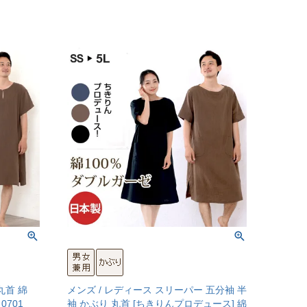
丸首 綿
メンズ / レディース スリーパー 五分袖 半
0701
袖 かぶり 丸首 [ちきりんプロデュース] 綿