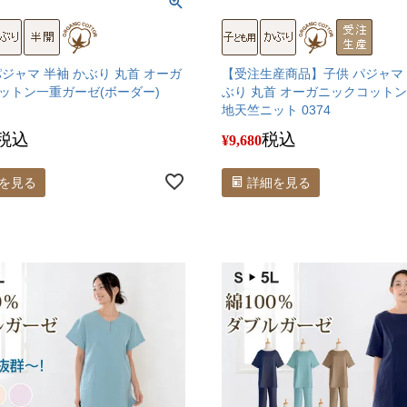
パジャマ 半袖 かぶり 丸首 オーガ
【受注生産商品】子供 パジャマ 
ットン一重ガーゼ(ボーダー)
ぶり 丸首 オーガニックコットン
地天竺ニット 0374
税込
税込
¥
9,680
を見る
詳細を見る