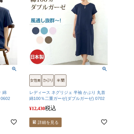
 綿
レディース ネグリジェ 半袖 かぶり 丸首
0602
綿100％二重ガーゼ(ダブルガーゼ) 0702
税込
¥
12,430
詳細を見る