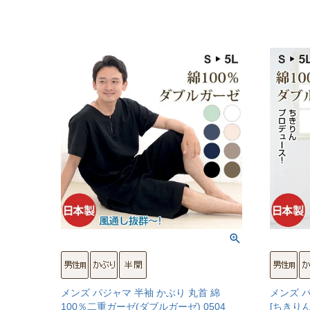
メンズ パジャマ 半袖 かぶり 丸首 綿
メンズ 
100％二重ガーゼ(ダブルガーゼ) 0504
[ちきり