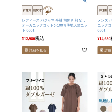
レディース パジャマ 半袖 前開き 衿なし
メンズ 
オーガニックコットン100％薄地天竺ニッ
ニックコ
ト 0601
0501
税込
¥
12,980
¥
14,630
詳細を見る
詳細