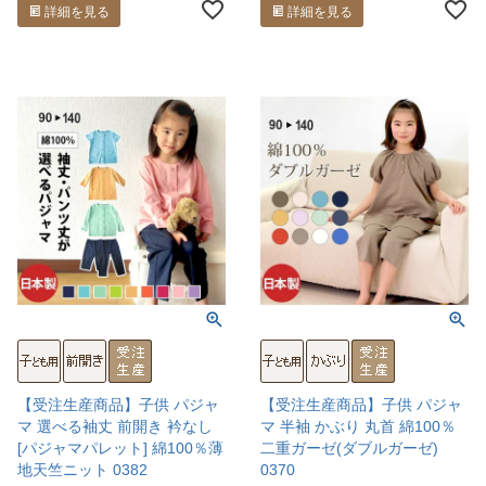
詳細を見る
詳細を見る
【受注生産商品】子供 パジャ
【受注生産商品】子供 パジャ
マ 選べる袖丈 前開き 衿なし
マ 半袖 かぶり 丸首 綿100％
[パジャマパレット] 綿100％薄
二重ガーゼ(ダブルガーゼ)
地天竺ニット 0382
0370