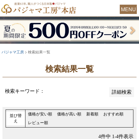
並び順
MENU
新着順
おすすめ順
レビュー順
価格が安い順
パジャマ工房
検索結果一覧
価格が高い順
検索結果一覧
検索
検索キーワード：
詳細検索
価格が安い順
価格が高い順
新着順
おすすめ順
並び替
え
レビュー順
4
件中
1
-
4
件表示