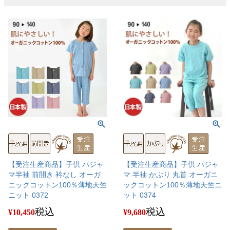
【受注生産商品】子供 パジャ
【受注生産商品】子供 パジャ
マ半袖 前開き 衿なし オーガ
マ 半袖 かぶり 丸首 オーガニ
ニックコットン100％薄地天竺
ックコットン100％薄地天竺ニ
ニット 0372
ット 0374
税込
税込
¥
10,450
¥
9,680