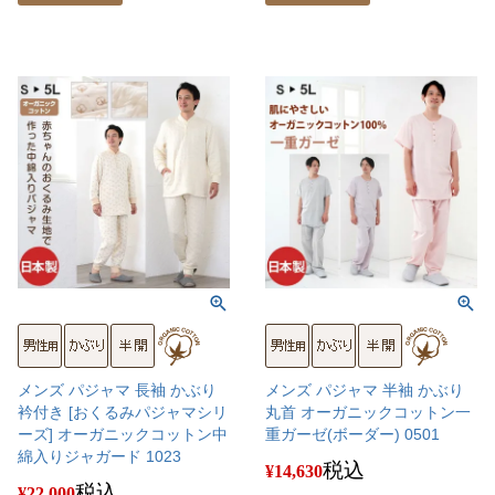
メンズ パジャマ 長袖 かぶり
メンズ パジャマ 半袖 かぶり
衿付き [おくるみパジャマシリ
丸首 オーガニックコットン一
ーズ] オーガニックコットン中
重ガーゼ(ボーダー) 0501
綿入りジャガード 1023
税込
¥
14,630
税込
¥
22,000