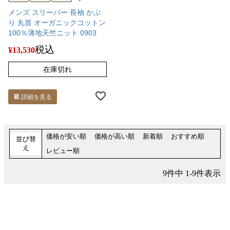
メンズ スリーパー 長袖 かぶ
り 丸首 オーガニックコットン
100％薄地天竺ニット 0903
税込
¥
13,530
在庫切れ
詳細を見る
価格が安い順
価格が高い順
新着順
おすすめ順
並び替
え
レビュー順
9
件中
1
-
9
件表示