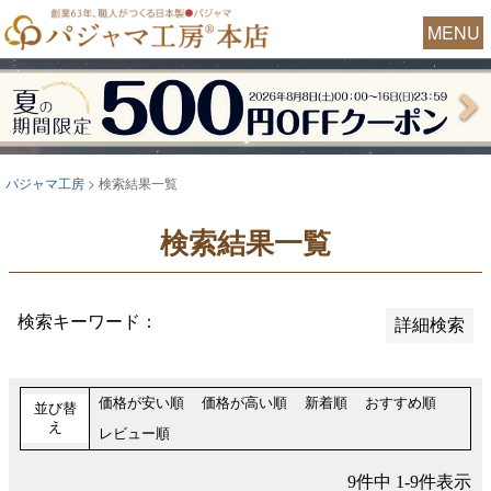
並び順
MENU
新着順
おすすめ順
レビュー順
価格が安い順
パジャマ工房
検索結果一覧
価格が高い順
検索結果一覧
検索
検索キーワード：
詳細検索
価格が安い順
価格が高い順
新着順
おすすめ順
並び替
え
レビュー順
9
件中
1
-
9
件表示