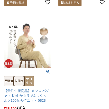
詳細を見る
詳細を見る
【受注生産商品】メンズ パジ
ャマ 長袖 かぶり Vネック シ
ルク100％天竺ニット 0525
税込
¥
38,500