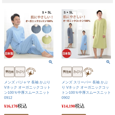
メンズ パジャマ 長袖 かぶり
メンズ スリーパー 長袖 かぶ
Vネック オーガニックコット
り Vネック オーガニックコッ
ン100％中厚スムースニット
トン100％中厚スムースニット
0912
0902
税込
税込
¥
16,170
¥
14,190