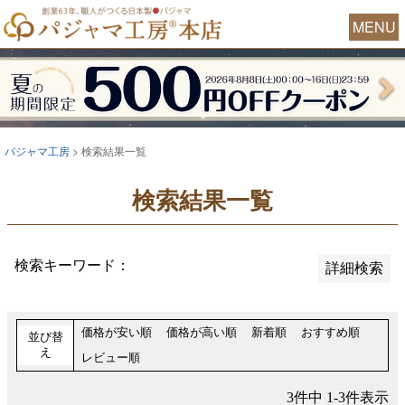
並び順
MENU
新着順
おすすめ順
レビュー順
価格が安い順
パジャマ工房
検索結果一覧
価格が高い順
検索結果一覧
検索
検索キーワード：
詳細検索
価格が安い順
価格が高い順
新着順
おすすめ順
並び替
え
レビュー順
3
件中
1
-
3
件表示