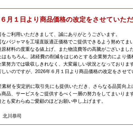
6年６月１日より商品価格の改定をさせていた
房をご利用いただきまして、誠にありがとうございます。
質なパジャマを工場直販適正価格でご提供できるよう努めてま
種原材料の度重なる値上げ、また物流費等の高騰がございまし
上はもちろん、諸経費の削減をはじめとする企業努力により価
企業努力では吸収しきれなく、大変厳しい状況となっておりま
しいのですが、2026年６月１日より商品価格の改定をさせ
産素材を安定的に取引先にも提供いただき、さらなる品質向上
る商品、サービスをご提供するべく一層の努力をしてまいりま
後とも変わらぬご愛顧のほどお願い申し上げます。
 北川恭司