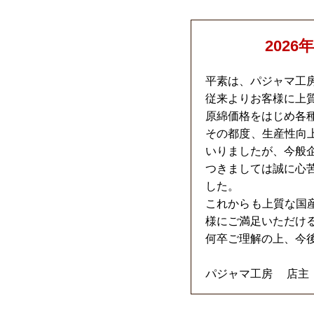
202
平素は、パジャマ工
従来よりお客様に上
原綿価格をはじめ各
その都度、生産性向
いりましたが、今般
つきましては誠に心苦
した。
これからも上質な国
様にご満足いただけ
何卒ご理解の上、今
パジャマ工房 店主