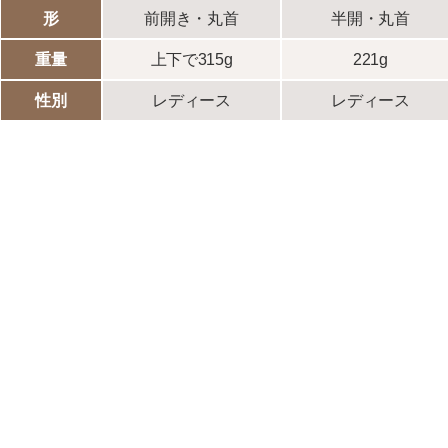
形
前開き・丸首
半開・丸首
重量
上下で315g
221g
性別
レディース
レディース