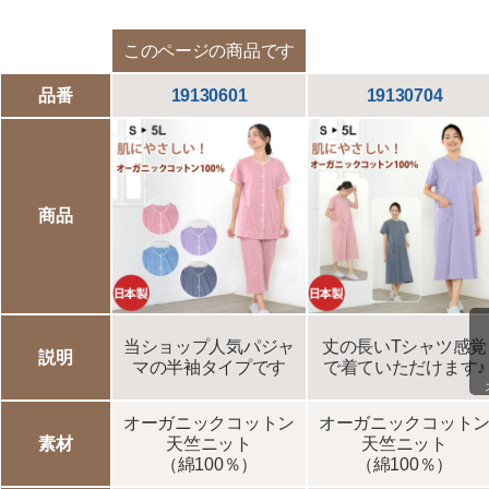
このページの商品です
品番
19130601
19130704
商品
当ショップ人気パジャ
丈の長いTシャツ感覚
説明
マの半袖タイプです
で着ていただけます♪
オーガニックコットン
オーガニックコット
素材
天竺ニット
天竺ニット
（綿100％）
（綿100％）