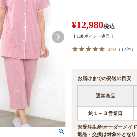
¥
12,980
税込
[
118
ポイント進呈 ]
4.92
（
12件
）
お届けまでの発送の目安
通常商品
約１～３営業日
※受注生産/オーダーメイ
返品・交換は対象外となり