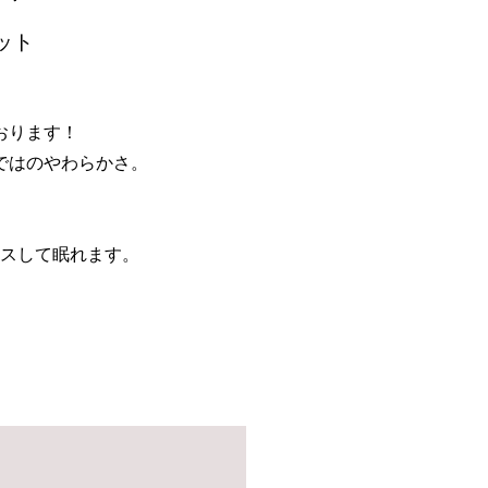
ット
おります！
ではのやわらかさ。
。
スして眠れます。