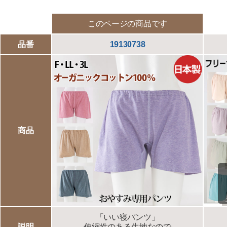
このページの商品です
品番
19130738
商品
「いい寝パンツ」
説明
伸縮性のある生地なので