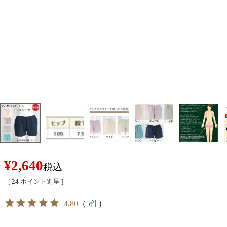
¥
2,640
税込
[
24
ポイント進呈 ]
4.80
（
5件
）