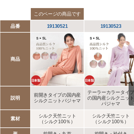
このページの商品です
品番
19130521
19130523
商品
テーラーカラータイ
前開きタイプの国内産
説明
の国内産シルクニッ
シルクニットパジャマ
パジャマ
シルク天竺ニット
シルク天竺ニット
素材
（シルク100％）
（シルク100％）
形
前開き・丸首
前開き・衿付き