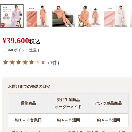
¥
39,600
税込
[
360
ポイント進呈 ]
5.00
（
1件
）
お届けまでの発送の目安
受注生産商品
通常商品
パンツ単品商品
オーダーメイド
約１～３営業日
約４～５週間
約４～５週間