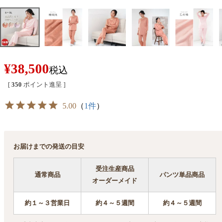
¥
38,500
税込
[
350
ポイント進呈 ]
5.00
（
1件
）
お届けまでの発送の目安
受注生産商品
通常商品
パンツ単品商品
オーダーメイド
約１～３営業日
約４～５週間
約４～５週間