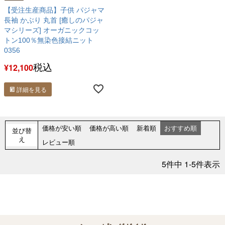
【受注生産商品】子供 パジャマ
長袖 かぶり 丸首 [癒しのパジャ
マシリーズ] オーガニックコッ
トン100％無染色接結ニット
0356
税込
¥
12,100
詳細を見る
価格が安い順
価格が高い順
新着順
おすすめ順
並び替
え
レビュー順
5
件中
1
-
5
件表示