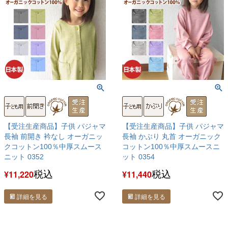
【受注生産商品】子供 パジャマ
【受注生産商品】子供 パジャマ
長袖 前開き 衿なし オーガニッ
長袖 かぶり 丸首 オーガニック
クコットン100％中厚スムース
コットン100％中厚スムースニ
ニット 0352
ット 0354
税込
税込
¥
11,220
¥
11,440
詳細を見る
詳細を見る