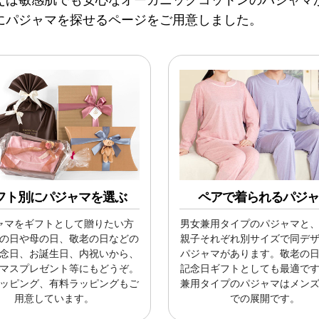
にパジャマを探せるページをご用意しました。
フト別にパジャマを選ぶ
ペアで着られるパジ
ャマをギフトとして贈りたい方
男女兼用タイプのパジャマと
の日や母の日、敬老の日などの
親子それぞれ別サイズで同デ
念日、お誕生日、内祝いから、
パジャマがあります。敬老の
マスプレゼント等にもどうぞ。
記念日ギフトとしても最適で
ッピング、有料ラッピングもご
兼用タイプのパジャマはメン
用意しています。
での展開です。