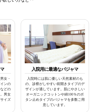
ャマ
入院用に最適なパジャマ
、男女・
入院時には肌に優しい天然素材のも
ザインの
の、診察がしやすい前開きタイプのデ
日などの
ザインが適しています。肌にやさしい
す。男女
オーガニックコットンや綿100％のボ
ズサイズ
タン止めタイプのパジャマを多数ご用
意しています。