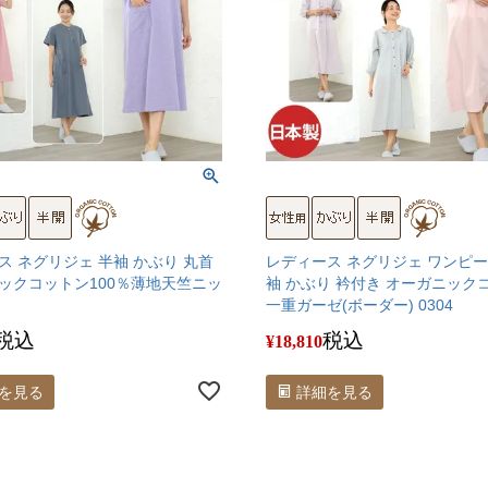
ス ネグリジェ 半袖 かぶり 丸首
レディース ネグリジェ ワンピー
ックコットン100％薄地天竺ニッ
袖 かぶり 衿付き オーガニック
一重ガーゼ(ボーダー) 0304
税込
税込
¥
18,810
を見る
詳細を見る