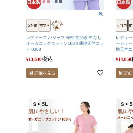
レディース パジャマ 長袖 前開き 衿なし
レディー
オーガニックコットン100％薄地天竺ニッ
ーカラー
ト 0308
地天竺ニッ
税込
¥
13,640
¥
14,850
詳細を見る
詳細