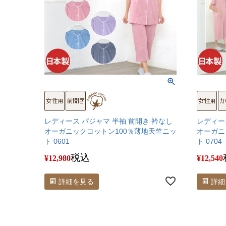
レディース パジャマ 半袖 前開き 衿なし
レディー
オーガニックコットン100％薄地天竺ニッ
オーガニ
ト 0601
ト 0704
税込
¥
12,980
¥
12,540
詳細を見る
詳細