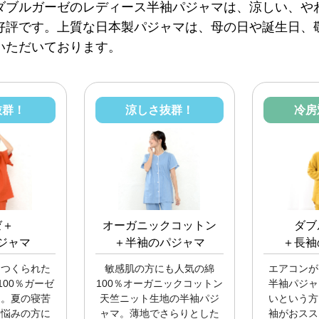
ダブルガーゼのレディース半袖パジャマは、涼しい、や
好評です。上質な日本製パジャマは、母の日や誕生日、
いただいております。
抜群！
涼しさ抜群！
冷房
ゼ＋
オーガニックコットン
ダブ
ジャマ
＋半袖のパジャマ
＋長袖
につくられた
敏感肌の方にも人気の綿
エアコンが
00％ガーゼ
100％オーガニックコットン
半袖パジャ
マ。夏の寝苦
天竺ニット生地の半袖パジ
いという方
お悩みの方に
ャマ。薄地でさらりとした
袖がおスス