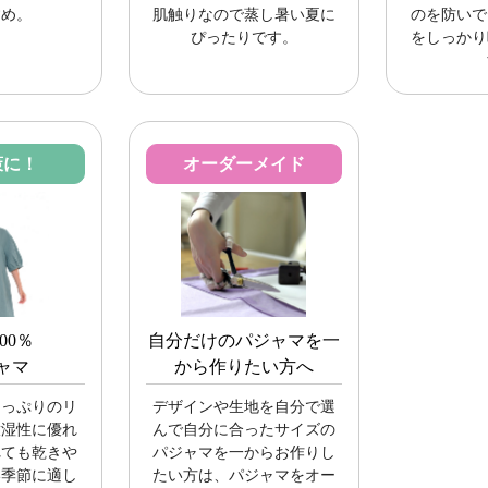
すめ。
肌触りなので蒸し暑い夏に
のを防いで
ぴったりです。
をしっかり
策に！
オーダーメイド
00％
自分だけのパジャマを一
ャマ
から作りたい方へ
たっぷりのリ
デザインや生地を自分で選
放湿性に優れ
んで自分に合ったサイズの
れても乾きや
パジャマを一からお作りし
い季節に適し
たい方は、パジャマをオー