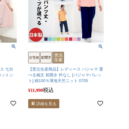
ス 七分
【受注生産商品】レディース パジャマ 選
コットン
べる袖丈 前開き 衿なし [パジャマパレッ
ト] 綿100％薄地天竺ニット 0705
税込
¥
11,990
詳細を見る