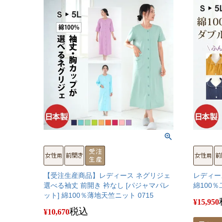
【受注生産商品】レディース ネグリジェ
レディー
選べる袖丈 前開き 衿なし [パジャマパレ
綿100％
ット] 綿100％薄地天竺ニット 0715
¥
15,950
税込
¥
10,670