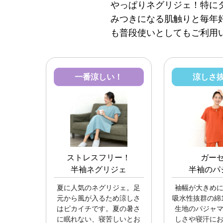
やっぱりネグリジェ！特に
みつきになる肌触りと毎年
も普段使いとしてもご利用
一番涼しい！
涼しさ
ストレスフリー！
ガー
半袖ネグリジェ
半袖のパ
夏に人気のネグリジェ。足
袖幅が大きめ
元から風が入るため涼しさ
吸水性抜群の綿1
はピカイチです。夏の暑さ
生地のパジャ
に眠れない、寝苦しいとお
しさや寝汗に