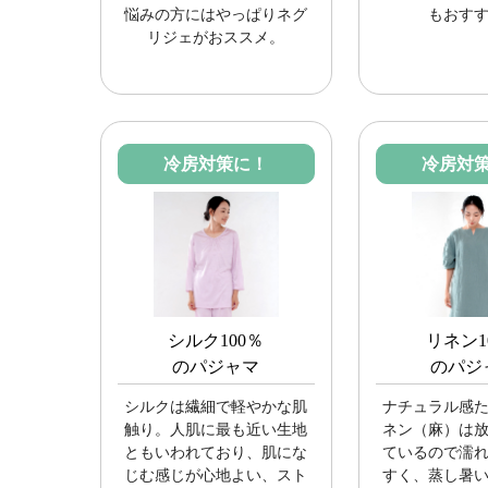
悩みの方にはやっぱりネグ
もおす
リジェがおススメ。
冷房対策に！
冷房対
シルク100％
リネン1
のパジャマ
のパジ
シルクは繊細で軽やかな肌
ナチュラル感
触り。人肌に最も近い生地
ネン（麻）は
ともいわれており、肌にな
ているので濡
じむ感じが心地よい、スト
すく、蒸し暑