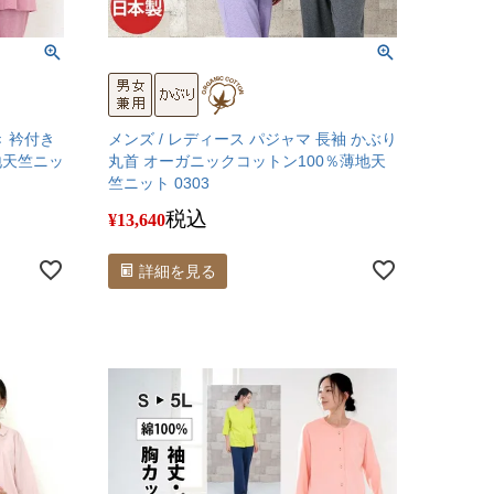
き 衿付き
メンズ / レディース パジャマ 長袖 かぶり
地天竺ニッ
丸首 オーガニックコットン100％薄地天
竺ニット 0303
税込
¥
13,640
詳細を見る