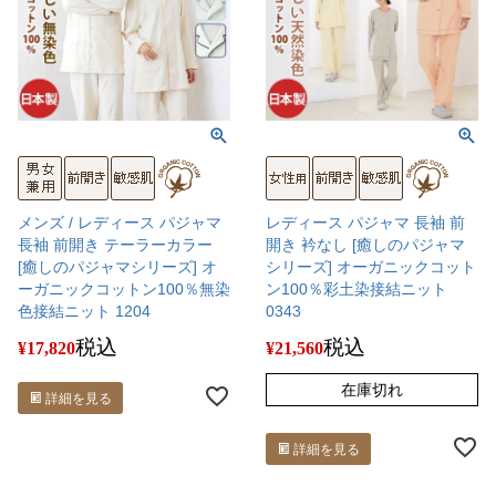
メンズ / レディース パジャマ
レディース パジャマ 長袖 前
長袖 前開き テーラーカラー
開き 衿なし [癒しのパジャマ
[癒しのパジャマシリーズ] オ
シリーズ] オーガニックコット
ーガニックコットン100％無染
ン100％彩土染接結ニット
色接結ニット 1204
0343
税込
税込
¥
17,820
¥
21,560
在庫切れ
詳細を見る
詳細を見る