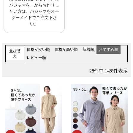
パジャマを一からお作りし
たい方は、パジャマをオー
ダーメイドでご注文下さ
い。
価格が安い順
価格が高い順
新着順
おすすめ順
並び替
え
レビュー順
28
件中
1
-
28
件表示