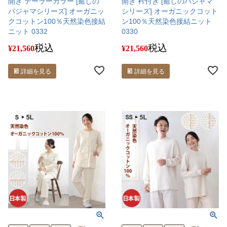
開き テーラーカラー [癒しの
開き 衿付き [癒しのパジャマ
パジャマシリーズ] オーガニッ
シリーズ] オーガニックコット
クコットン100％天然染色接結
ン100％天然染色接結ニット
ニット 0332
0330
税込
税込
¥
21,560
¥
21,560
詳細を見る
詳細を見る