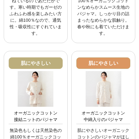
ねているのであたたかで
100％オーガニックコット
す。寒い時期でもガーゼの
ンなめらかスムース生地の
ふわふわ感を楽しみたい方
パジャマ。しっかり目の詰
に。綿100％なので、通気
まったなめらかな肌触り。
性・吸収性にすぐれていま
春や秋にも着ていただけま
す。
す。
肌にやさしい
肌にやさしい
オーガニックコットン
オーガニックコットン
接結ニットのパジャマ
中綿入りのパジャマ
無染色もしくは天然染色の
肌にやさしいオーガニック
綿100％オーガニックコッ
コットンのパジャマがほし