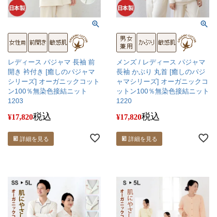
レディース パジャマ 長袖 前
メンズ / レディース パジャマ
開き 衿付き [癒しのパジャマ
長袖 かぶり 丸首 [癒しのパジ
シリーズ] オーガニックコット
ャマシリーズ] オーガニックコ
ン100％無染色接結ニット
ットン100％無染色接結ニット
1203
1220
税込
税込
¥
17,820
¥
17,820
詳細を見る
詳細を見る