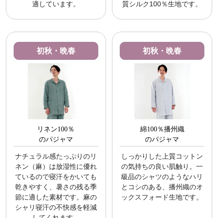
適しています。
質シルク100％生地です。
初秋・晩春
初秋・晩春
リネン100％
綿100％播州織
のパジャマ
のパジャマ
ナチュラル感たっぷりのリ
しっかりした上質コットン
ネン（麻）は放湿性に優れ
の気持ちの良い肌触り。一
ているので寝汗をかいても
級品のシャツのようなハリ
乾きやすく、暑さの残る季
とコシのある、播州織のオ
節に適した素材です。麻の
ックスフォード生地です。
シャリ寝汗の不快感を軽減
してくれます。