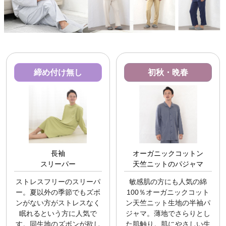
締め付け無し
初秋・晩春
長袖
オーガニックコットン
スリーパー
天竺ニットのパジャマ
ストレスフリーのスリーパ
敏感肌の方にも人気の綿
ー。夏以外の季節でもズボ
100％オーガニックコット
ンがない方がストレスなく
ン天竺ニット生地の半袖パ
眠れるという方に人気で
ジャマ。薄地でさらりとし
す。同生地のズボンが欲し
た肌触り。肌にやさしい生