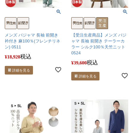
メンズ パジャマ 長袖 前開き
【受注生産商品】メンズ パジ
衿付き 麻100％(フレンチリネ
ャマ 長袖 前開き テーラーカ
ン) 0511
ラー シルク100％天竺ニット
0524
税込
¥
18,920
税込
¥
39,600
詳細を見る
詳細を見る