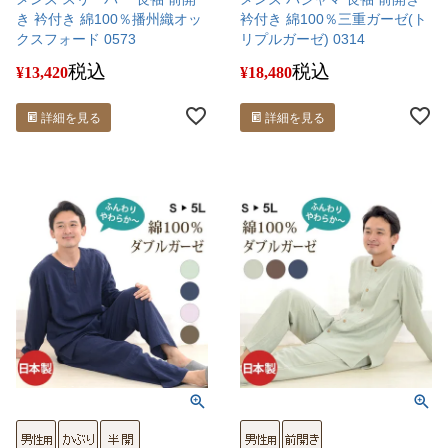
き 衿付き 綿100％播州織オッ
衿付き 綿100％三重ガーゼ(ト
クスフォード 0573
リプルガーゼ) 0314
税込
税込
¥
13,420
¥
18,480
詳細を見る
詳細を見る