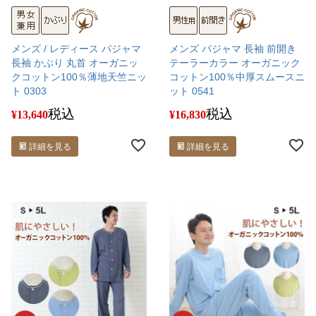
メンズ / レディース パジャマ
メンズ パジャマ 長袖 前開き
長袖 かぶり 丸首 オーガニッ
テーラーカラー オーガニック
クコットン100％薄地天竺ニッ
コットン100％中厚スムースニ
ト 0303
ット 0541
税込
税込
¥
13,640
¥
16,830
詳細を見る
詳細を見る