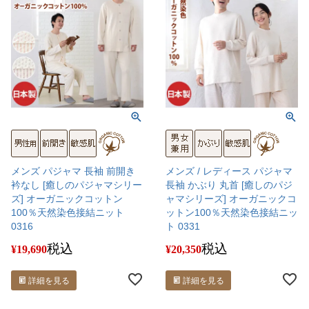
メンズ パジャマ 長袖 前開き
メンズ / レディース パジャマ
衿なし [癒しのパジャマシリー
長袖 かぶり 丸首 [癒しのパジ
ズ] オーガニックコットン
ャマシリーズ] オーガニックコ
100％天然染色接結ニット
ットン100％天然染色接結ニッ
0316
ト 0331
税込
税込
¥
19,690
¥
20,350
詳細を見る
詳細を見る