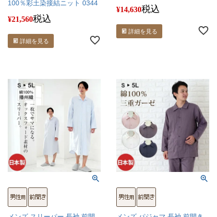
100％彩土染接結ニット 0344
税込
¥
14,630
税込
¥
21,560
詳細を見る
詳細を見る
メンズ スリーパー 長袖 前開
メンズ パジャマ 長袖 前開き