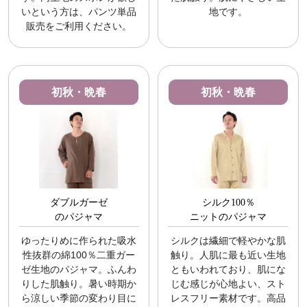
いという方は、パンツ単品
地です。
販売をご利用ください。
初秋・晩春
初秋・晩春
ダブルガーゼ
シルク100％
のパジャマ
ニットのパジャマ
ゆったりめに作られた吸水
シルクは繊細で軽やかな肌
性抜群の綿100％二重ガー
触り。人肌に最も近い生地
ゼ生地のパジャマ。ふんわ
ともいわれており、肌にな
りした肌触り。暑い時期か
じむ感じが心地よい、スト
ら涼しい季節の変わり目に
レスフリー素材です。高品