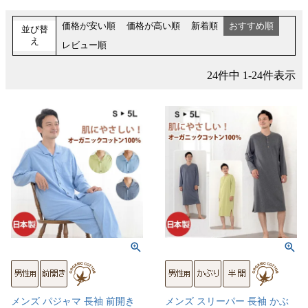
価格が安い順
価格が高い順
新着順
おすすめ順
並び替
え
レビュー順
24
件中
1
-
24
件表示
メンズ パジャマ 長袖 前開き
メンズ スリーパー 長袖 かぶ