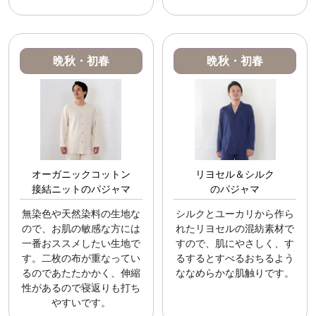
晩秋・初春
晩秋・初春
オーガニックコットン
リヨセル＆シルク
接結ニットのパジャマ
のパジャマ
無染色や天然染料の生地な
シルクとユーカリから作ら
ので、お肌の敏感な方には
れたリヨセルの混紡素材で
一番おススメしたい生地で
すので、肌にやさしく、す
す。二枚の布が重なってい
るするとすべるおちるよう
るのであたたかかく、伸縮
ななめらかな肌触りです。
性があるので寝返りも打ち
やすいです。