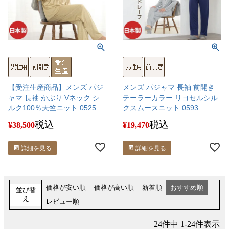
【受注生産商品】メンズ パジ
メンズ パジャマ 長袖 前開き
ャマ 長袖 かぶり Vネック シ
テーラーカラー リヨセルシル
ルク100％天竺ニット 0525
クスムースニット 0593
税込
税込
¥
38,500
¥
19,470
詳細を見る
詳細を見る
価格が安い順
価格が高い順
新着順
おすすめ順
並び替
え
レビュー順
24
件中
1
-
24
件表示