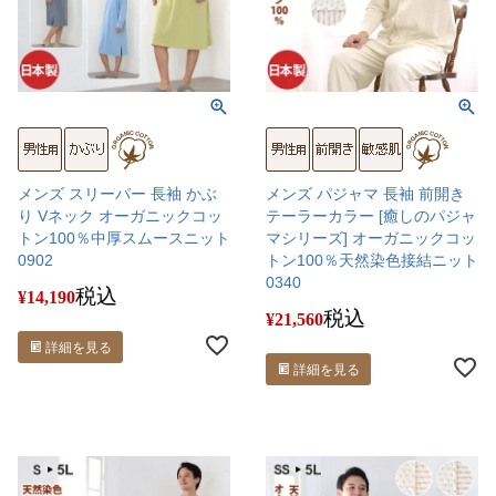
メンズ スリーパー 長袖 かぶ
メンズ パジャマ 長袖 前開き
り Vネック オーガニックコッ
テーラーカラー [癒しのパジャ
トン100％中厚スムースニット
マシリーズ] オーガニックコッ
0902
トン100％天然染色接結ニット
0340
税込
¥
14,190
税込
¥
21,560
詳細を見る
詳細を見る