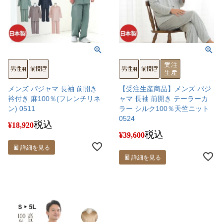
メンズ パジャマ 長袖 前開き
【受注生産商品】メンズ パジ
衿付き 麻100％(フレンチリネ
ャマ 長袖 前開き テーラーカ
ン) 0511
ラー シルク100％天竺ニット
0524
税込
¥
18,920
税込
¥
39,600
詳細を見る
詳細を見る