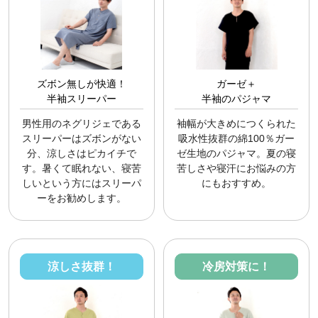
ズボン無しが快適！
ガーゼ＋
半袖スリーパー
半袖のパジャマ
男性用のネグリジェである
袖幅が大きめにつくられた
スリーパーはズボンがない
吸水性抜群の綿100％ガー
分、涼しさはピカイチで
ゼ生地のパジャマ。夏の寝
す。暑くて眠れない、寝苦
苦しさや寝汗にお悩みの方
しいという方にはスリーパ
にもおすすめ。
ーをお勧めします。
涼しさ抜群！
冷房対策に！