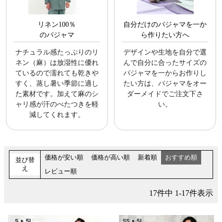
リネン100％
自分だけのパジャマを一か
のパジャマ
ら作りたい方へ
ナチュラル感たっぷりのリ
デザインや生地を自分で選
ネン（麻）は放湿性に優れ
んで自分に合ったサイズの
ているので濡れても乾きや
パジャマを一からお作りし
すく、蒸し暑い季節に適し
たい方は、パジャマをオー
た素材です。加えて麻のシ
ダーメイドでご注文下さ
ャリ感が汗のべたつきを軽
い。
減してくれます。
価格が安い順
価格が高い順
新着順
おすすめ順
並び替
え
レビュー順
17
件中
1
-
17
件表示