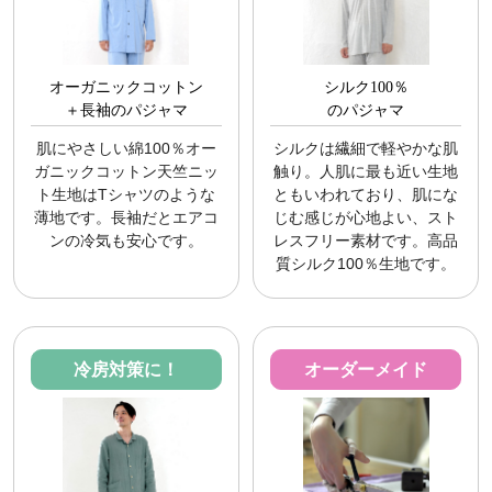
オーガニックコットン
シルク100％
＋長袖のパジャマ
のパジャマ
肌にやさしい綿100％オー
シルクは繊細で軽やかな肌
ガニックコットン天竺ニッ
触り。人肌に最も近い生地
ト生地はTシャツのような
ともいわれており、肌にな
薄地です。長袖だとエアコ
じむ感じが心地よい、スト
ンの冷気も安心です。
レスフリー素材です。高品
質シルク100％生地です。
冷房対策に！
オーダーメイド