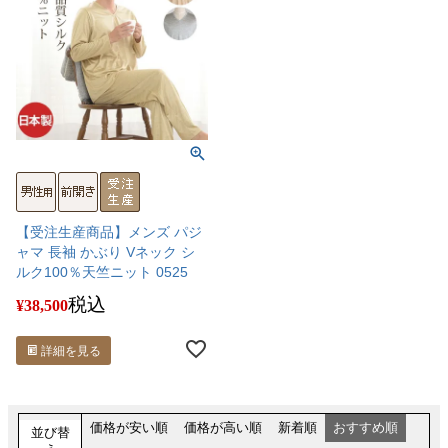
【受注生産商品】メンズ パジ
ャマ 長袖 かぶり Vネック シ
ルク100％天竺ニット 0525
税込
¥
38,500
詳細を見る
価格が安い順
価格が高い順
新着順
おすすめ順
並び替