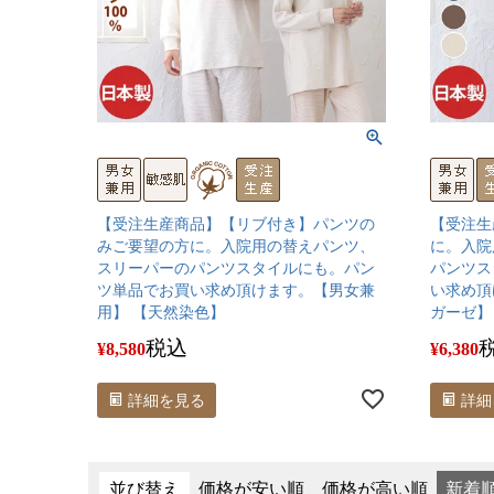
【受注生産商品】【リブ付き】パンツの
【受注生
みご要望の方に。入院用の替えパンツ、
に。入院
スリーパーのパンツスタイルにも。パン
パンツス
ツ単品でお買い求め頂けます。【男女兼
い求め頂
用】 【天然染色】
ガーゼ】
税込
¥
8,580
¥
6,380
詳細を見る
詳細
並び替え
価格が安い順
価格が高い順
新着