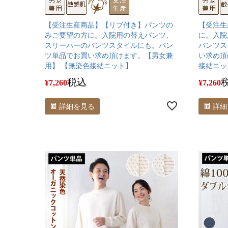
【受注生産商品】【リブ付き】パンツの
【受注生
みご要望の方に。入院用の替えパンツ、
に。入院
スリーパーのパンツスタイルにも。パン
パンツス
ツ単品でお買い求め頂けます。【男女兼
い求め頂
用】 【無染色接結ニット】
接結ニッ
税込
¥
7,260
¥
7,260
詳細を見る
詳細