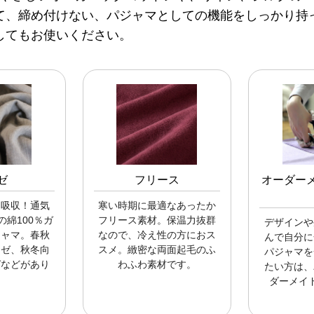
て、締め付けない、パジャマとしての機能をしっかり持
してもお使いください。
ゼ
フリース
オーダー
り吸収！通気
寒い時期に最適なあったか
綿100％ガ
フリース素材。保温力抜群
デザインや
ジャマ。春秋
なので、冷え性の方におス
んで自分に
ーゼ、秋冬向
スメ。緻密な両面起毛のふ
パジャマを
ゼなどがあり
わふわ素材です。
たい方は、
。
ダーメイ