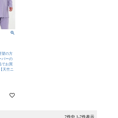
要望の方
ーパーの
品でお買
【天竺ニ
7
件中
1
-
7
件表示