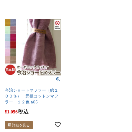
今治ショートマフラー（綿１
００％） 元祖コットンマフ
ラー １２色 a05
税込
¥
1,056
詳細を見る