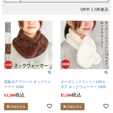
5
件中
1
-
5
件表示
高級ボアフリース ネックウォ
オーガニックコットン100％
ーマー 1004
ボア ネックウォーマー 1005
税込
税込
¥
3,300
¥
5,500
詳細を見る
詳細を見る