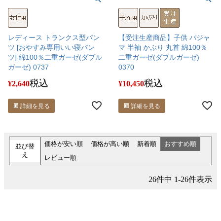
レディース トランクス型パン
【受注生産商品】子供 パジャ
ツ [おやすみ専用いい寝パン
マ 半袖 かぶり 丸首 綿100％
ツ] 綿100％二重ガーゼ(ダブル
二重ガーゼ(ダブルガーゼ)
ガーゼ) 0737
0370
税込
税込
¥
2,640
¥
10,450
詳細を見る
詳細を見る
価格が安い順
価格が高い順
新着順
おすすめ順
並び替
え
レビュー順
26
件中
1
-
26
件表示