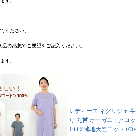
ります。
てください。
商品の感想やご要望をご記入ください。
けます。
レディース ネグリジェ 半
り 丸首 オーガニックコ
100％薄地天竺ニット 070