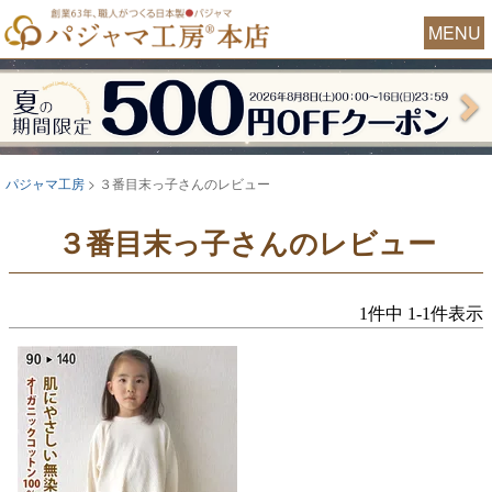
MENU
パジャマ工房
３番目末っ子さんのレビュー
３番目末っ子さんのレビュー
1
件中
1
-
1
件表示