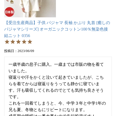
【受注生産商品】子供 パジャマ 長袖 かぶり 丸首 [癒しの
パジャマシリーズ] オーガニックコットン100％無染色接
結ニット 0356
投稿日
2023/06/09
一歳半歳の息子に購入。一歳までは市販の物を着て
いました。

寝返りや汗をかくと泣いて起きていましたが、こち
らを着てからは寝返りをうっても静かに寝ていま
す。汗も吸収してくれるのでとても気持ち良さそう
です。

これを一回着てしまうと、今、中学３年と中学1年の
兄も夏、冬物ともにリピートになります。
