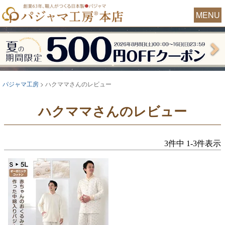
MENU
パジャマ工房
ハクママさんのレビュー
ハクママさんのレビュー
3
件中
1
-
3
件表示