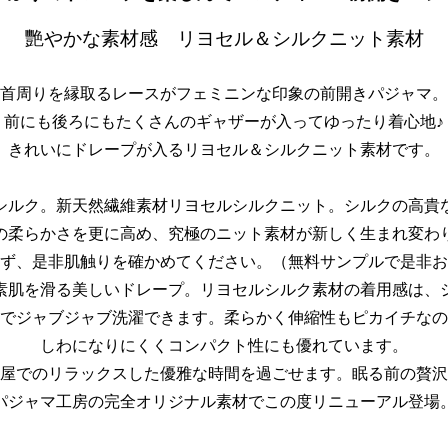
艷やかな素材感 リヨセル＆シルクニット素材
首周りを縁取るレースがフェミニンな印象の前開きパジャマ。
前にも後ろにもたくさんのギャザーが入ってゆったり着心地♪
きれいにドレープが入るリヨセル＆シルクニット素材です。
シルク。新天然繊維素材リヨセルシルクニット。シルクの高貴
の柔らかさを更に高め、究極のニット素材が新しく生まれ変わ
ず、是非肌触りを確かめてください。（無料サンプルで是非お
素肌を滑る美しいドレープ。リヨセルシルク素材の着用感は、
でジャブジャブ洗濯できます。柔らかく伸縮性もピカイチなの
しわになりにくくコンパクト性にも優れています。
屋でのリラックスした優雅な時間を過ごせます。眠る前の贅沢
パジャマ工房の完全オリジナル素材でこの度リニューアル登場